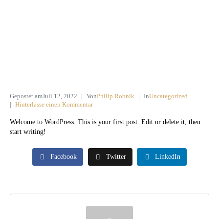
Gepostet am
Juli 12, 2022
Von
Philip Robnik
In
Uncategorized
Hinterlasse einen Kommentar
Welcome to WordPress. This is your first post. Edit or delete it, then
start writing!
Facebook
Twitter
LinkedIn